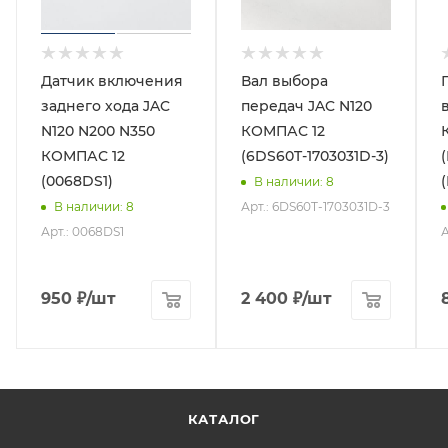
Датчик включения
Вал выбора
заднего хода JAC
передач JAC N120
N120 N200 N350
КОМПАС 12
КОМПАС 12
(6DS60T-1703031D-3)
(0068DS1)
В наличии
: 8
Арт.: 6DS60T-1703031D-3
В наличии
: 8
Арт.: 0068DS1
А
950
₽
/шт
2 400
₽
/шт
КАТАЛОГ