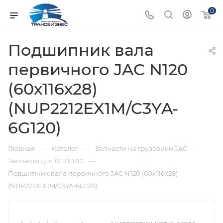
0
Подшипник вала
первичного JAC N120
(60х116х28)
(NUP2212EX1M/C3YA-
6G120)
—
—
—
Главная
Каталог
Запчасти на грузовики JAC
—
Запчасти для КПП JAC
Подшипник вала первичного JAC N120 (60х116х28)
(NUP2212EX1M/C3YA-6G120)