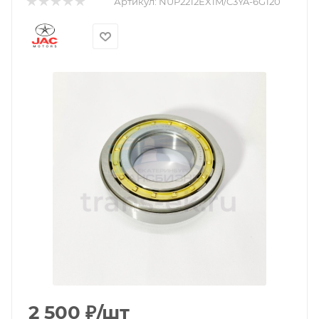
Артикул:
NUP2212EX1M/C3YA-6G120
2 500
₽
/шт