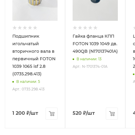
Подшипник
Гайка фланца КПП
игольчатый
FOTON 1039 1049 дв.
вторичного вала в
490QB (N170137401A)
первичный FOTON
В наличии
: 13
1039 1065 isf 2.8
Z
Арт.: N-1701374-01A
(0735.298.413)
А
В наличии
: 5
Арт.: 0735.298.413
1 200
₽
/шт
520
₽
/шт