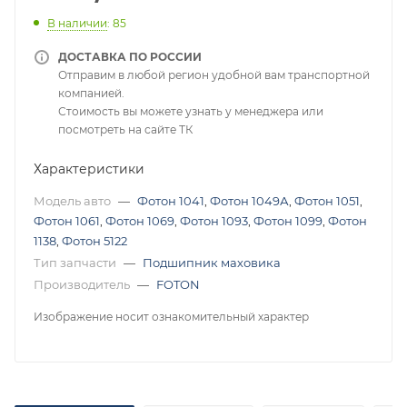
В наличии
: 85
ДОСТАВКА ПО РОССИИ
Отправим в любой регион удобной вам транспортной
компанией.
Стоимость вы можете узнать у менеджера или
посмотреть на сайте ТК
Характеристики
Модель авто
—
Фотон 1041
,
Фотон 1049А
,
Фотон 1051
,
Фотон 1061
,
Фотон 1069
,
Фотон 1093
,
Фотон 1099
,
Фотон
1138
,
Фотон 5122
Тип запчасти
—
Подшипник маховика
Производитель
—
FOTON
Изображение носит ознакомительный характер