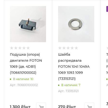
Подушка (опора)
Шайба
двигателя FOTON
распредвала
1069 (дв. 4DB1)
FOTON 1041 1049А
(1106610100002)
1069 1093 1099
(T33153121)
В наличии
: 10
Арт.: 1106610100002
А
В наличии
: 7
Арт.: T33153121
1 300
₽
/шт
270
₽
/шт