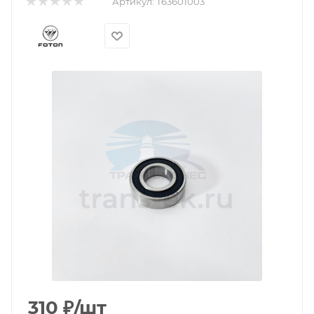
Артикул:
T63601003
310
₽
/шт