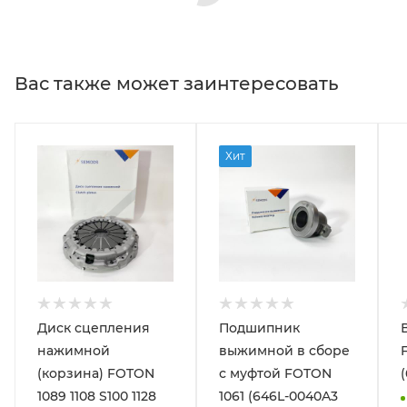
Вас также может заинтересовать
Хит
Диск сцепления
Подшипник
нажимной
выжимной в сборе
(корзина) FOTON
с муфтой FOTON
(
1089 1108 S100 1128
1061 (646L-0040A3