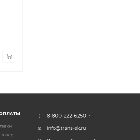
Гильза блока цилиндров FOTON 1039 1049C Olit
Арт.: E049302000139-0.25
В наличии
: 2
1 400
₽
/шт
 ОПЛАТЫ
8-800-222-6250
тавки
info@trans-ek.ru
 товар