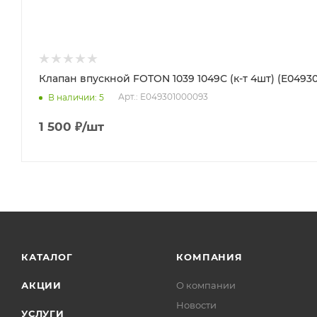
Клапан впускной FOTON 1039 1049С (к-т 4шт) (E0493
Арт.: E049301000093
В наличии
: 5
1 500
₽
/шт
КАТАЛОГ
КОМПАНИЯ
АКЦИИ
О компании
Новости
УСЛУГИ