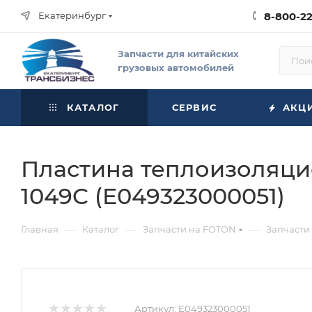
Екатеринбург
8-800-2
Запчасти для китайских
грузовых автомобилей
КАТАЛОГ
СЕРВИС
АКЦ
Пластина теплоизоляци
1049C (E049323000051)
—
—
—
Главная
Каталог
Запчасти на FOTON
Запчасти
Артикул:
E049323000051