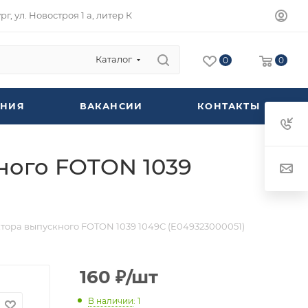
г, ул. Новостроя 1 а, литер К
Каталог
0
0
НИЯ
ВАКАНСИИ
КОНТАКТЫ
ного FOTON 1039
ора выпускного FOTON 1039 1049C (E049323000051)
160
₽
/шт
В наличии
: 1