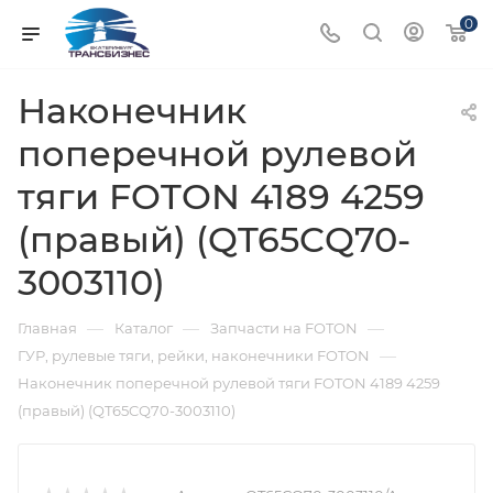
0
Наконечник
поперечной рулевой
тяги FOTON 4189 4259
(правый) (QT65CQ70-
3003110)
—
—
—
Главная
Каталог
Запчасти на FOTON
—
ГУР, рулевые тяги, рейки, наконечники FOTON
Наконечник поперечной рулевой тяги FOTON 4189 4259
(правый) (QT65CQ70-3003110)