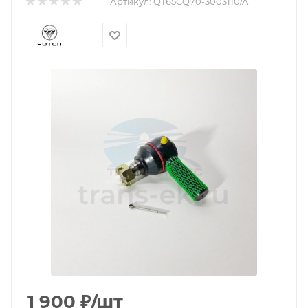
Артикул:
QT65CQ70-3003110/A
1 900
₽
/шт