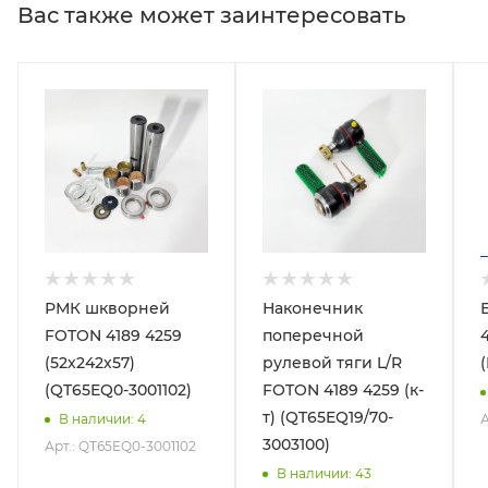
Вас также может заинтересовать
РМК шкворней
Наконечник
FOTON 4189 4259
поперечной
(52х242х57)
рулевой тяги L/R
(QT65EQ0-3001102)
FOTON 4189 4259 (к-
т) (QT65EQ19/70-
В наличии
: 4
3003100)
Арт.: QT65EQ0-3001102
В наличии
: 43