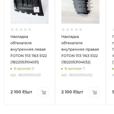
Накладка
Накладка
обтекателя
обтекателя
внутренняя левая
внутренняя правая
1
FOTON 1113 1163 5122
FOTON 1113 1163 5122
(1B22053104031)
(1B22053104032)
В наличии
: 3
В наличии
: 7
Арт.: 1B22053104031
Арт.: 1B22053104032
А
2 100
₽
/шт
2 100
₽
/шт