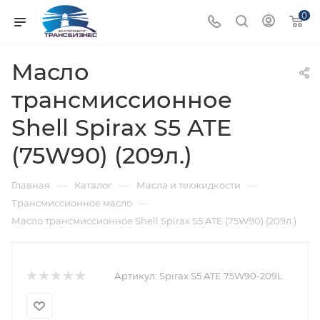
0
Масло
трансмиссионное
Shell Spirax S5 ATE
(75W90) (209л.)
—
—
—
Главная
Каталог
Масла и техжидкости
—
Трансмиссионное масло
Масло трансмиссионное Shell Spirax S5 ATE (75W90) (209л.)
Артикул:
Spirax S5 ATE 75W90-209L