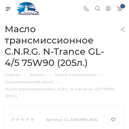
0
Масло
трансмиссионное
C.N.R.G. N-Trance GL-
4/5 75W90 (205л.)
—
—
—
Главная
Каталог
Масла и техжидкости
—
Трансмиссионное масло
Масло трансмиссионное C.N.R.G. N-Trance GL-4/5 75W90
(205л.)
Артикул:
GL-5 80W90-205L