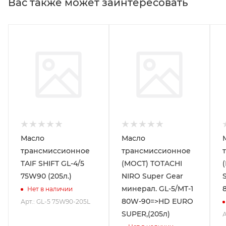
Вас также может заинтересовать
Масло
Масло
трансмиссионное
трансмиссионное
TAIF SHIFT GL-4/5
(МОСТ) TOTACHI
75W90 (205л.)
NIRO Super Gear
минерал. GL-5/MT-1
Нет в наличии
80W-90=>HD EURO
Арт.: GL-5 75W90-205L
SUPER,(205л)
А