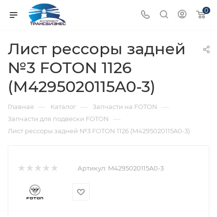
0
Лист рессоры задней
№3 FOTON 1126
(M4295020115A0-3)
—
—
—
Главная
Каталог
Запчасти на FOTON
—
Запчасти для подвески FOTON
Лист рессоры задней №3 FOTON 1126 (M4295020115A0-3)
Артикул:
M4295020115A0-3