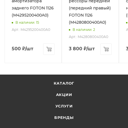
амортизатора
рессоры передней
заднего FOTON 1126
(передний правый)
(M4295200400A0)
FOTON 1126
(M4280800400A0)
В наличии
: 15
Арт.: M4295200400A0
А
В наличии
: 2
Арт.: M4280800400A0
500
₽
/шт
3 800
₽
/шт
КАТАЛОГ
АКЦИИ
УСЛУГИ
БРЕНДЫ