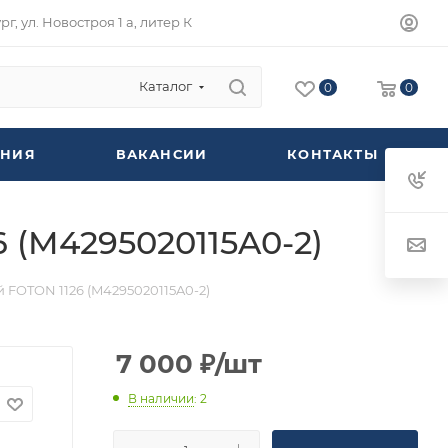
г, ул. Новостроя 1 а, литер К
Каталог
0
0
НИЯ
ВАКАНСИИ
КОНТАКТЫ
 (M4295020115A0-2)
 FOTON 1126 (M4295020115A0-2)
7 000
₽
/шт
В наличии
: 2