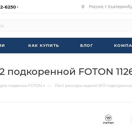
22-6250
Россия, г. Екатеринбур
ИИ
КАК КУПИТЬ
БЛОГ
КОМПА
 подкоренной FOTON 1126
—
 для подвески FOTON
Лист рессоры задней №2 подкоренной