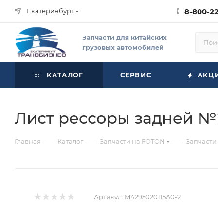
Екатеринбург
8-800-2
Запчасти для китайских
грузовых автомобилей
КАТАЛОГ
СЕРВИС
АКЦ
Лист рессоры задней №2
—
—
—
Главная
Каталог
Запчасти на FOTON
Запчасти
Артикул:
M4295020115A0-2