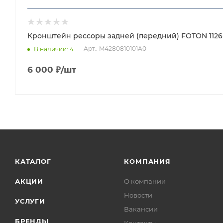
Кронштейн рессоры задней (передний) FOTON 1126 
Арт.: M4280810101A0
В наличии
: 4
6 000
₽
/шт
КАТАЛОГ
КОМПАНИЯ
АКЦИИ
О компании
Новости
УСЛУГИ
Вакансии
БРЕНДЫ