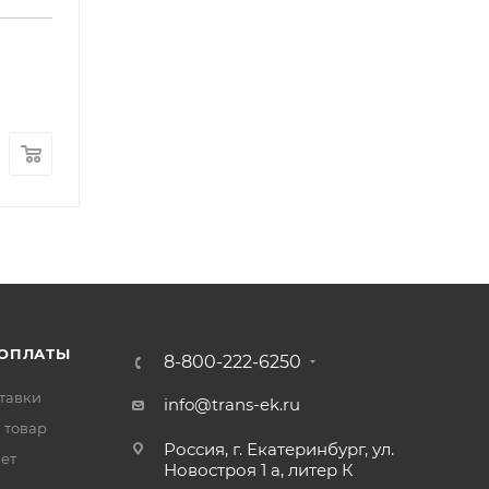
Кронштейн рессоры передней (передний лев
Арт.: M4280800302A0
В наличии
: 2
3 800
₽
/шт
 ОПЛАТЫ
8-800-222-6250
тавки
info@trans-ek.ru
 товар
Россия, г. Екатеринбург, ул.
вет
Новостроя 1 а, литер К