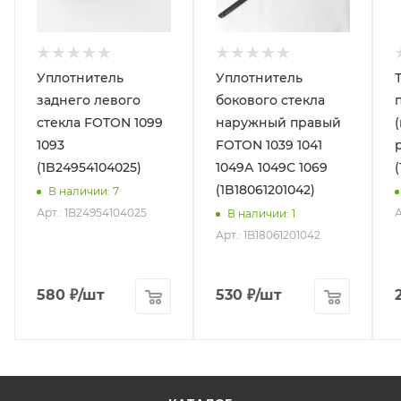
Уплотнитель
Уплотнитель
заднего левого
бокового стекла
стекла FOTON 1099
наружный правый
1093
FOTON 1039 1041
(1B24954104025)
1049А 1049С 1069
(1B18061201042)
В наличии
: 7
Арт.: 1B24954104025
А
В наличии
: 1
Арт.: 1B18061201042
580
₽
/шт
530
₽
/шт