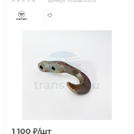
Артикул:
1103328000025
1 100
₽
/шт