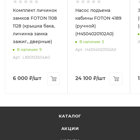
Комплект личинок
Насос подъема
замков FOTON 1108
кабины FOTON 4189
1128 (крышка бака,
(ручной)
личинка замка
(H4504020102A0)
зажиг., дверные)
А
В наличии
: 5
Арт.: H4504020102A0
В наличии
: 9
Арт.: L1610153504A0
6 000
₽
/шт
24 100
₽
/шт
КАТАЛОГ
АКЦИИ