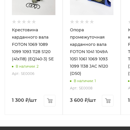
Крестовина
Опора
карданного вала
промежуточная
FOTON 1069 1089
карданного вала
1099 1093 1128 S120
FOTON 1041 1049А
(41х118) (EQ140-3) SE
1051 1061 1069 1093
1099 1138 JAC N120
В наличии
: 2
(D50)
Арт.: SE0006
В наличии
: 1
Арт.: SE0008
А
1 300
₽
/шт
3 600
₽
/шт