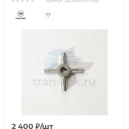
Артикул:
2403004-HF17030
2 400
₽
/шт