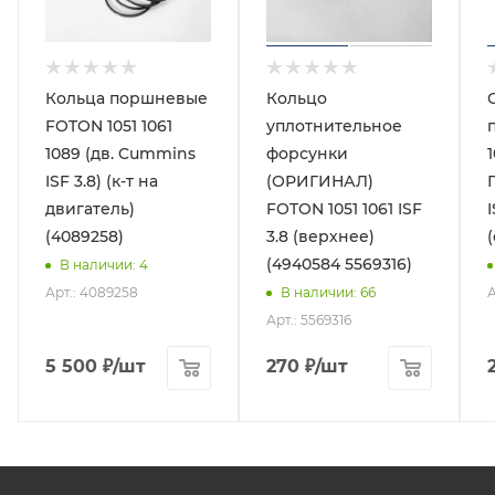
Кольца поршневые
Кольцо
FOTON 1051 1061
уплотнительное
1089 (дв. Cummins
форсунки
ISF 3.8) (к-т на
(ОРИГИНАЛ)
двигатель)
FOTON 1051 1061 ISF
I
(4089258)
3.8 (верхнее)
(4940584 5569316)
В наличии
: 4
Арт.: 4089258
А
В наличии
: 66
Арт.: 5569316
5 500
₽
/шт
270
₽
/шт