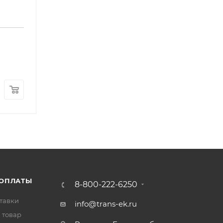
Трубка подачи масла к шестерням ГРМ FOTON 
Арт.: E049305000014
В наличии
: 16
1 000
₽
/шт
 ОПЛАТЫ
8-800-222-6250
тавки
info@trans-ek.ru
 товар