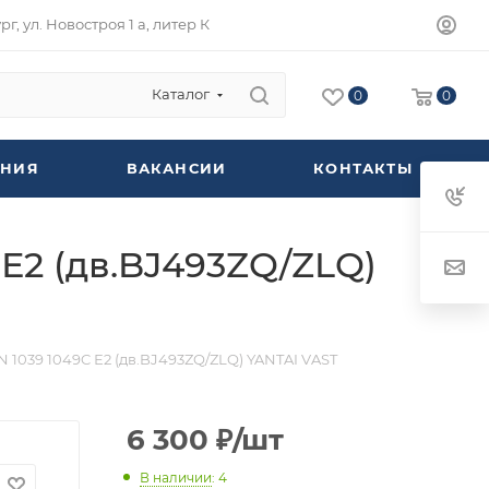
г, ул. Новостроя 1 а, литер К
Каталог
0
0
НИЯ
ВАКАНСИИ
КОНТАКТЫ
Е2 (дв.BJ493ZQ/ZLQ)
1039 1049C Е2 (дв.BJ493ZQ/ZLQ) YANTAI VAST
6 300
₽
/шт
В наличии
: 4