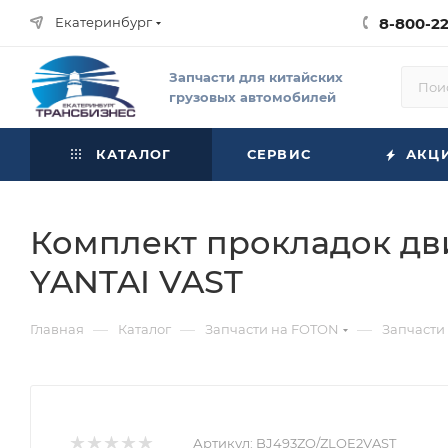
Екатеринбург
8-800-2
Запчасти для китайских
грузовых автомобилей
КАТАЛОГ
СЕРВИС
АКЦ
Комплект прокладок дви
YANTAI VAST
—
—
—
Главная
Каталог
Запчасти на FOTON
Запчасти
Артикул:
BJ493ZQ/ZLQE2VAST