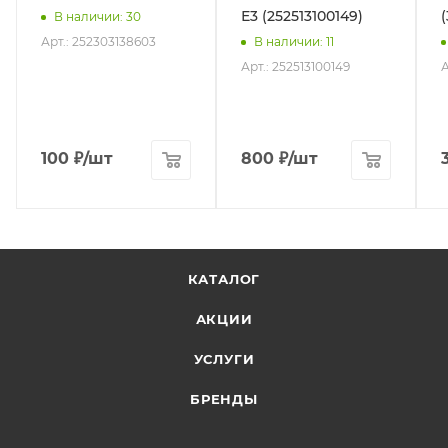
Е3 (252513100149)
В наличии
: 30
Арт.: 252303138603
В наличии
: 11
Арт.: 252513100149
А
100
₽
/шт
800
₽
/шт
КАТАЛОГ
АКЦИИ
УСЛУГИ
БРЕНДЫ