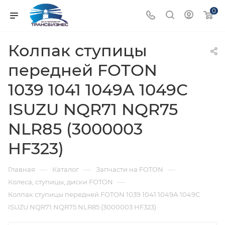
0
Колпак ступицы
передней FOTON
1039 1041 1049А 1049С
ISUZU NQR71 NQR75
NLR85 (3000003
HF323)
—
—
—
Главная
Каталог
Запчасти на FOTON
—
Колеса, ступицы, диски FOTON
Колпак ступицы передней FOTON 1039 1041 1049А 1049С
ISUZU NQR71 NQR75 NLR85 (3000003 HF323)