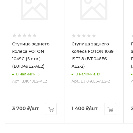
Ступица заднего
Ступица заднего
колеса FOTON
колеса FOTON 1039
1049С (5 отв.)
ISF2.8 (BJ1046E6-
(BJ1049E2-AE2)
AE2-2)
В наличии
: 5
В наличии
: 19
Арт.: BJ1049E2-AE2
Арт.: BJ1046E6-AE2-2
А
3 700
₽
/шт
1 400
₽
/шт