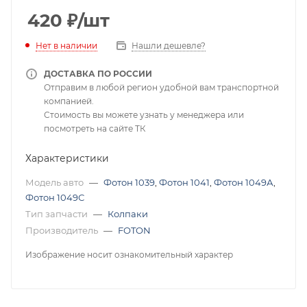
420
₽
/шт
Нет в наличии
Нашли дешевле?
ДОСТАВКА ПО РОССИИ
Отправим в любой регион удобной вам транспортной
компанией.
Стоимость вы можете узнать у менеджера или
посмотреть на сайте ТК
Характеристики
Модель авто
—
Фотон 1039
,
Фотон 1041
,
Фотон 1049А
,
Фотон 1049С
Тип запчасти
—
Колпаки
Производитель
—
FOTON
Изображение носит ознакомительный характер