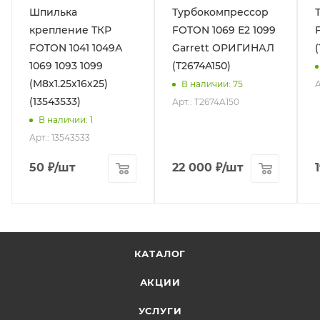
Шпилька
Турбокомпрессор
крепление ТКР
FOTON 1069 Е2 1099
FOTON 1041 1049А
Garrett ОРИГИНАЛ
1069 1093 1099
(T2674A150)
(М8х1.25х16х25)
А
В наличии
: 75
(13543533)
Арт.: T2674A150
В наличии
: 1
Арт.: 13543533
50
₽
/шт
22 000
₽
/шт
КАТАЛОГ
АКЦИИ
УСЛУГИ