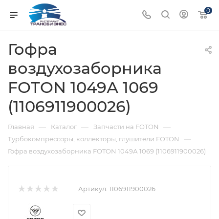
0
Гофра
воздухозаборника
FOTON 1049А 1069
(1106911900026)
—
—
—
Главная
Каталог
Запчасти на FOTON
—
Турбокомпрессоры, коллекторы, глушители FOTON
Гофра воздухозаборника FOTON 1049А 1069 (1106911900026)
Артикул:
1106911900026