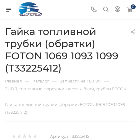
0
Гайка топливной
трубки (обратки)
FOTON 1069 1093 1099
(T33225412)
—
—
—
Главная
Каталог
Запчасти на FOTON
ТНВД, топливные форсунки, насосы, баки, трубки FOTON
—
Гайка топливной трубки (обратки) FOTON 1069 1093 1099
(T33225412)
Артикул:
T33225412