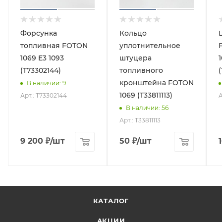
Форсунка
Кольцо
топливная FOTON
уплотнительное
1069 E3 1093
штуцера
(T73302144)
топливного
(
кронштейна FOTON
В наличии
: 9
1069 (T33811113)
Арт.: T73302144
А
В наличии
: 56
Арт.: T33811113
9 200
₽
/шт
50
₽
/шт
КАТАЛОГ
АКЦИИ