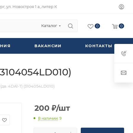
г, ул. Новостроя 1 а, литер К
Каталог
0
0
НИЯ
ВАКАНСИИ
КОНТАКТЫ
(3104054LD010)
(дв. 4DA1-T) (3104054LD010)
200
₽
/шт
В наличии
: 9