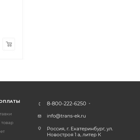
Шпилька переднего колеса левая JAC N56 (YF3
Арт.: YF30SL-03051
В наличии
: 30
310
₽
/шт
 ОПЛАТЫ
8-800-222-6250
тавки
info@trans-ek.ru
 товар
Россия, г. Екатеринбург, ул.
вет
Новостроя 1 а, литер К