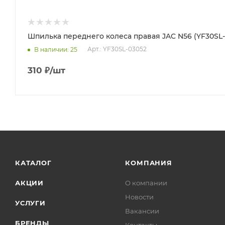
Шпилька переднего колеса правая JAC N56 (YF30SL-
Арт.: YF30SL-03052
В наличии
: 25
310
₽
/шт
КАТАЛОГ
КОМПАНИЯ
АКЦИИ
О компании
Новости
УСЛУГИ
Вакансии
БРЕНДЫ