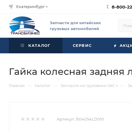
Екатеринбург
8-800-2
Запчасти для китайских
грузовых автомобилей
КАТАЛОГ
СЕРВИС
АКЦ
Гайка колесная задняя л
—
—
—
Главная
Каталог
Запчасти на грузовики JAC
За
Артикул:
3104054LD010