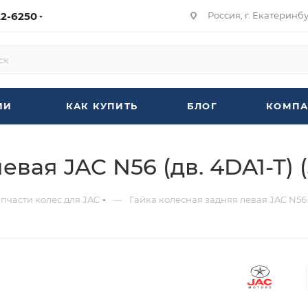
22-6250
Россия, г. Екатеринбур
ИИ
КАК КУПИТЬ
БЛОГ
КОМПА
евая JAC N56 (дв. 4DA1-T) 
—
пчасти колес для JAC
Гайка колесная задняя левая JAC N56 