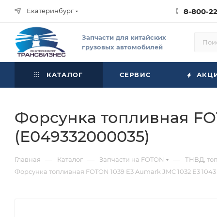
Екатеринбург
8-800-2
Запчасти для китайских
грузовых автомобилей
КАТАЛОГ
СЕРВИС
АКЦ
Форсунка топливная FOTO
(E049332000035)
—
—
—
Главная
Каталог
Запчасти на FOTON
ТНВД, то
Форсунка топливная FOTON 1039 Е3 Aumark JMC 1032 Е3 1043 