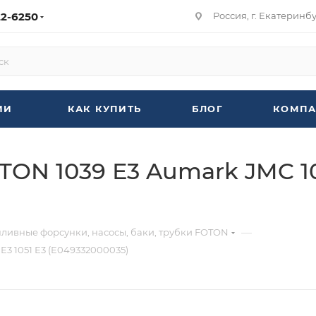
22-6250
Россия, г. Екатеринбур
ИИ
КАК КУПИТЬ
БЛОГ
КОМПА
N 1039 Е3 Aumark JMC 103
—
пливные форсунки, насосы, баки, трубки FOTON
Е3 1051 Е3 (E049332000035)