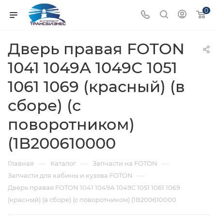
0
Дверь правая FOTON
1041 1049А 1049С 1051
1061 1069 (красный) (в
сборе) (с
поворотником)
(1B200610000
—
—
—
Главная
Каталог
Запчасти на FOTON
—
Запчасти для кабины и кузова FOTON
Дверь правая FOTON 1041 1049А 1049С 1051 1061 1069
(красный) (в сборе) (с поворотником) (1B200610000