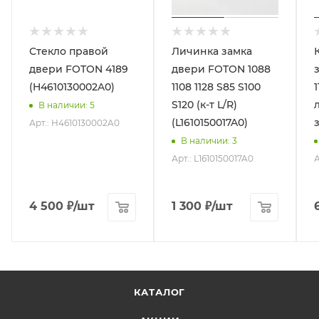
Стекло правой
Личинка замка
двери FOTON 4189
двери FOTON 1088
(H4610130002A0)
1108 1128 S85 S100
S120 (к-т L/R)
В наличии
: 5
(L1610150017A0)
Арт.: H4610130002A0
В наличии
: 3
Арт.: L1610150017A0
А
4 500
₽
/шт
1 300
₽
/шт
КАТАЛОГ