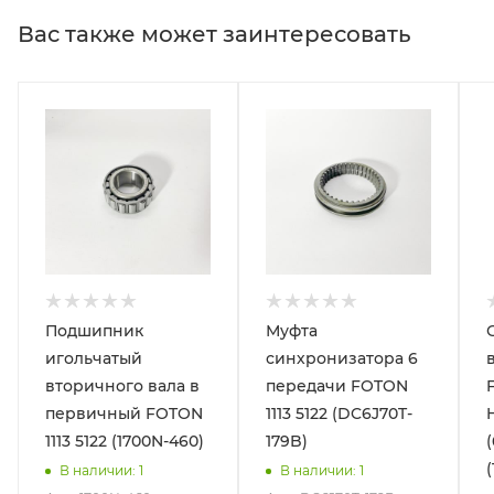
Вас также может заинтересовать
Подшипник
Муфта
игольчатый
синхронизатора 6
вторичного вала в
передачи FOTON
первичный FOTON
1113 5122 (DC6J70T-
1113 5122 (1700N-460)
179B)
(
В наличии
: 1
В наличии
: 1