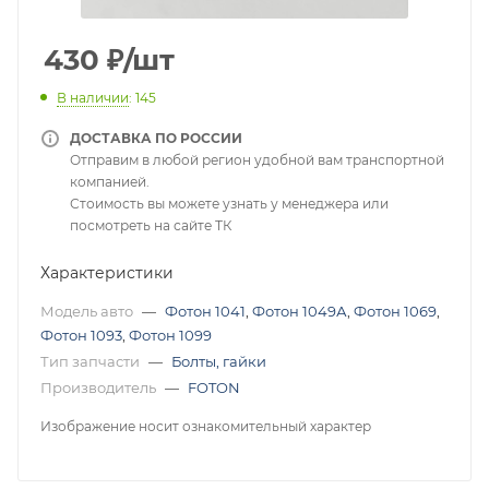
430
₽
/шт
В наличии
: 145
ДОСТАВКА ПО РОССИИ
Отправим в любой регион удобной вам транспортной
компанией.
Стоимость вы можете узнать у менеджера или
посмотреть на сайте ТК
Характеристики
Модель авто
—
Фотон 1041
,
Фотон 1049А
,
Фотон 1069
,
Фотон 1093
,
Фотон 1099
Тип запчасти
—
Болты, гайки
Производитель
—
FOTON
Изображение носит ознакомительный характер