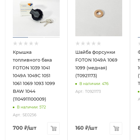
Крышка
Шайба форсунки
топливного бака
FOTON 1049А 1069
FOTON 1039 1041
1099 (медная)
1049А 1049С 1051
(T0921173)
1061 1069 1093 1099
В наличии
: 476
BAW 1044
Арт.: T0921173
(1104911100009)
А
В наличии
: 572
Арт.: SE0256
700
₽
/шт
160
₽
/шт