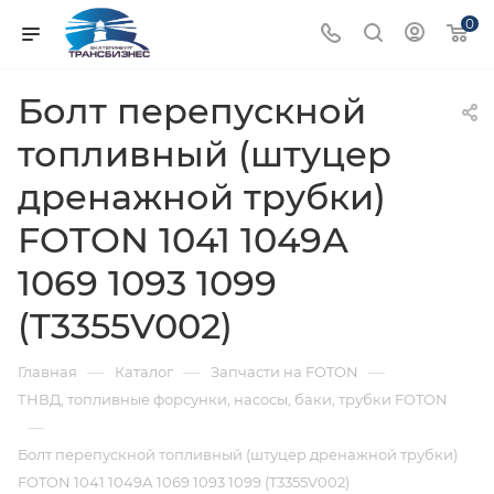
0
Болт перепускной
топливный (штуцер
дренажной трубки)
FOTON 1041 1049А
1069 1093 1099
(T3355V002)
—
—
—
Главная
Каталог
Запчасти на FOTON
ТНВД, топливные форсунки, насосы, баки, трубки FOTON
—
Болт перепускной топливный (штуцер дренажной трубки)
FOTON 1041 1049А 1069 1093 1099 (T3355V002)