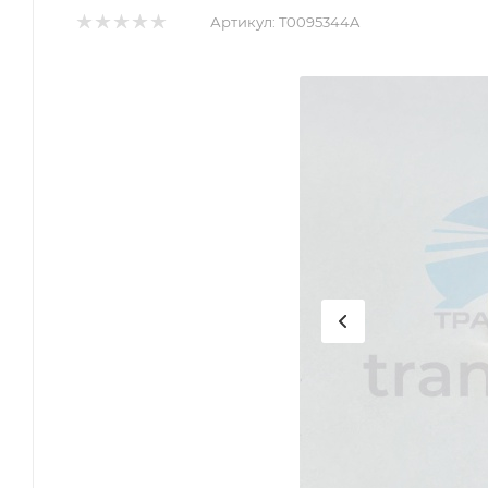
Артикул:
T0095344A