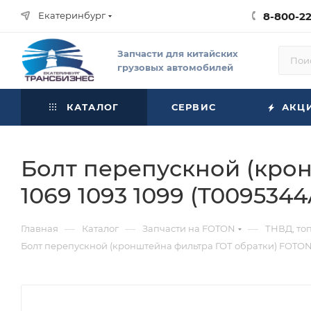
Екатеринбург
8-800-2
Запчасти для китайских
грузовых автомобилей
КАТАЛОГ
СЕРВИС
АКЦ
Болт перепускной (крон
1069 1093 1099 (T0095344
—
—
—
Главная
Каталог
Запчасти на FOTON
ТНВД, то
Болт перепускной (кронштейна фильтра ГОТ обратки) FOTON 1