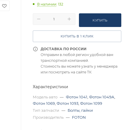
В наличии
: 132
КУПИТЬ
КУПИТЬ В 1 КЛИК
ДОСТАВКА ПО РОССИИ
Отправим в любой регион удобной вам
транспортной компанией.
Стоимость вы можете узнать у менеджера
или посмотреть на сайте ТК
Характеристики
Модель авто
—
Фотон 1041
,
Фотон 1049А
,
Фотон 1069
,
Фотон 1093
,
Фотон 1099
Тип запчасти
—
Болты, гайки
Производитель
—
FOTON