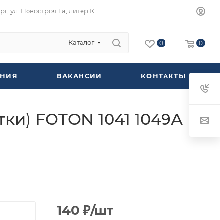
г, ул. Новостроя 1 а, литер К
Каталог
0
0
НИЯ
ВАКАНСИИ
КОНТАКТЫ
ки) FOTON 1041 1049А
140
₽
/шт