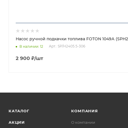
Насос ручной подкачки топлива FOTON 1049А (SPH24
Арт.: SP/H2405.5-306
В наличии
: 12
2 900
₽
/шт
КАТАЛОГ
КОМПАНИЯ
АКЦИИ
О компании