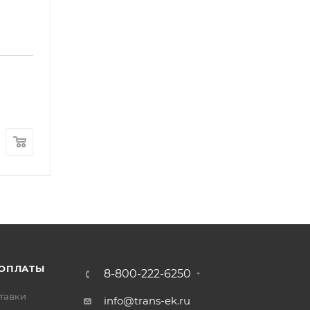
Насос ручной подкачки топлива FOTON 1041 106
Арт.: T2641A082
В наличии
: 20
5 700
₽
/шт
 ОПЛАТЫ
8-800-222-6250
тавки
info@trans-ek.ru