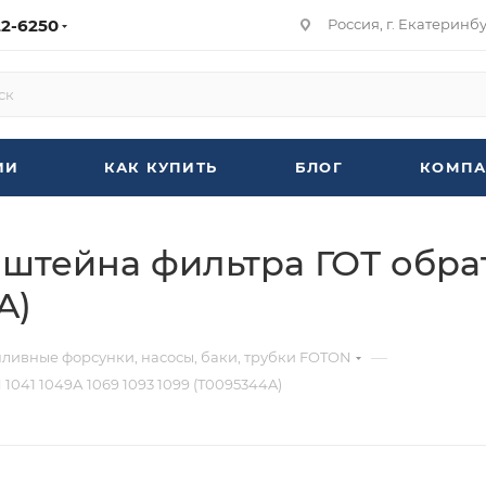
22-6250
Россия, г. Екатеринбур
ИИ
КАК КУПИТЬ
БЛОГ
КОМПА
штейна фильтра ГОТ обрат
A)
—
пливные форсунки, насосы, баки, трубки FOTON
041 1049А 1069 1093 1099 (T0095344A)