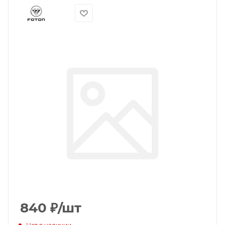
840
₽
/шт