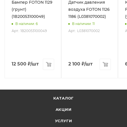
Бампер FOTON 1129
Датчик давления
(грунт)
воздуха FOTON 1126
(1B20053100049)
1186 (L0381070002)
В наличии
: 6
В наличии
: 11
Арт.: 1B20053100049
Арт.: L0381070002
А
12 500
₽
/шт
2 100
₽
/шт
КАТАЛОГ
АКЦИИ
УСЛУГИ