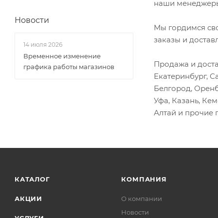
наши менеджеры
Фотон 1051
Новости
Фотон 1061
Мы гордимся св
Фотон 1069
заказы и достав
14 июля 2026
Фотон 1089
Временное изменение
Продажа и доста
графика работы магазинов
Юджин 1020
Екатеринбург, С
Юджин 1041
Белгород, Оренб
Юджин 1080
Уфа, Казань, Ке
Алтай и прочие 
КАТАЛОГ
КОМПАНИЯ
АКЦИИ
О компании
Новости