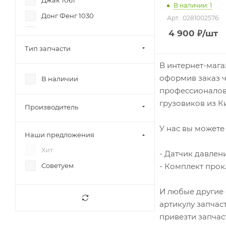
Джак 1061
В наличии
: 1
Донг Фенг 1030
Арт.: 0281002576
Донг Фенг 1062
4 900
₽
/шт
Фав 1031
Тип запчасти
Фав 1041
В интернет-мага
оформив заказ ч
Фав 1047
В наличии
профессионалов 
Фав 1051
грузовиков из Ки
Производитель
Фав 1061
Фав 1083
У нас вы можете 
Наши предложения
Фав 3252
Хит
- Датчик давлен
Фав 3312
- Комплект прок
Советуем
Фав J6
Фав J7
И любые другие 
артикулу запчас
Фотон 1041
привезти запчас
Фотон 1049А