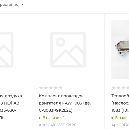
зрастание)
ия воздуха
Комплект прокладок
Теплоо
АЗ НЕФАЗ
двигателя FAW 1083 (дв.
(маслоо
035-630-
CA1083P9K2L2E)
1083 (10
6 ,
В наличии
: 1
В нали
Арт.: CA1083P9K2L2E
Арт.: 101