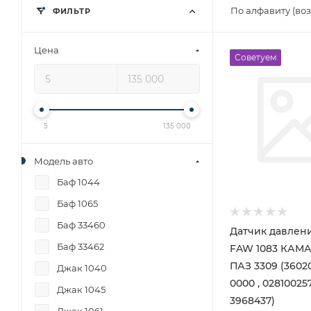
По алфавиту (во
ФИЛЬТР
Цена
Советуем
5
135 000
Модель авто
Баф 1044
Баф 1065
Баф 33460
Датчик давлен
Баф 33462
FAW 1083 КАМ
ПАЗ 3309 (3602
Джак 1040
0000 , 028100257
Джак 1045
3968437)