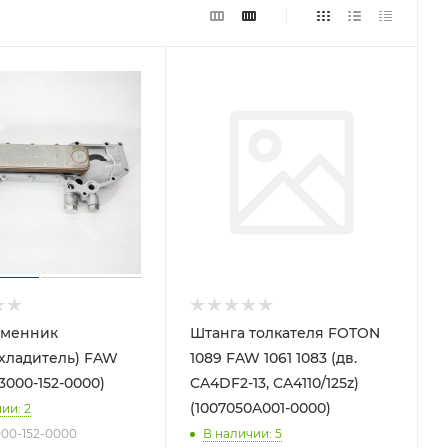
бменник
Штанга толкателя FOTON
хладитель) FAW
1089 FAW 1061 1083 (дв.
13000-152-0000)
CA4DF2-13, CA4110/125z)
(1007050A001-0000)
чии
: 2
3000-152-0000
В наличии
: 5