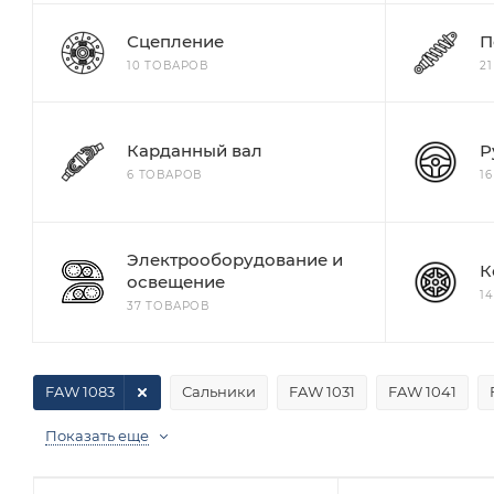
Сцепление
П
10 ТОВАРОВ
2
Карданный вал
Р
6 ТОВАРОВ
1
Электрооборудование и
К
освещение
1
37 ТОВАРОВ
FAW 1083
Сальники
FAW 1031
FAW 1041
Показать еще