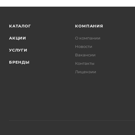
Датчики
Диски колесные
Диски сцепления
КАТАЛОГ
КОМПАНИЯ
Замки
АКЦИИ
О компании
Замок зажигания
Новости
УСЛУГИ
Зеркала
Вакансии
Клапаны
БРЕНДЫ
Контакты
Козырек солнцезащитный
Лицензии
Колодки
Колпачки маслосъемные
Кольца
Коромысло клапана
Крестовина
Крышка клапанная ГБЦ