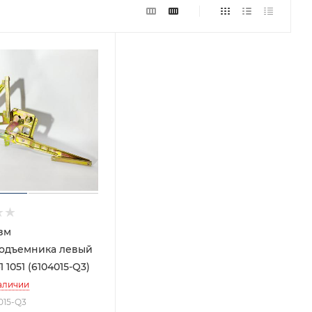
зм
подъемника левый
 1051 (6104015-Q3)
аличии
4015-Q3