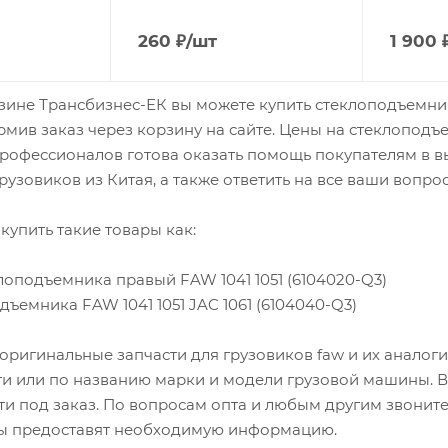
260
₽
/шт
1 900
зине Трансбизнес-ЕК вы можете купить стеклоподъемники
рмив заказ через корзину на сайте. Цены на стеклоподъе
офессионалов готова оказать помощь покупателям в вы
рузовиков из Китая, а также ответить на все ваши вопро
купить такие товары как:
лоподъемника правый FAW 1041 1051 (6104020-Q3)
дъемника FAW 1041 1051 JAC 1061 (6104040-Q3)
оригинальные запчасти для грузовиков faw и их аналог
ти или по названию марки и модели грузовой машины. В 
ти под заказ. По вопросам опта и любым другим звоните
 предоставят необходимую информацию.