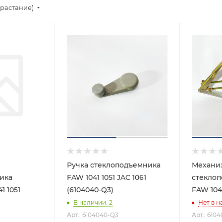
зрастание)
Ручка стеклоподъемника
Механи
ика
FAW 1041 1051 JAC 1061
стекло
1 1051
(6104040-Q3)
FAW 1041
В наличии
: 2
Нет в н
Арт.: 6104040-Q3
Арт.: 610