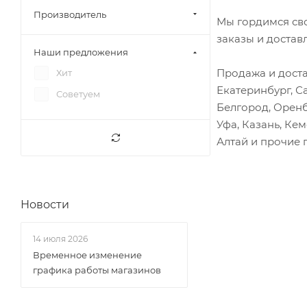
Вал вторичный
Фотон 1051
Производитель
Мы гордимся св
Вал карданный
Фотон 1061
заказы и достав
Вал коленчатый
Наши предложения
Фотон 1069
Вал рулевой
Продажа и доста
Хит
Фотон 1089
Екатеринбург, С
Венец маховика
Советуем
Юджин 1020
Белгород, Оренб
Вилка сцепления
Юджин 1041
Уфа, Казань, Ке
Винт регулировочный
Юджин 1080
Алтай и прочие 
коромысла
Вкладыши
Втулки
Новости
Выключатели
Гайки, фланцы
14 июля 2026
Гайки, шпильки
Временное изменение
графика работы магазинов
Гильзы
Глушитель