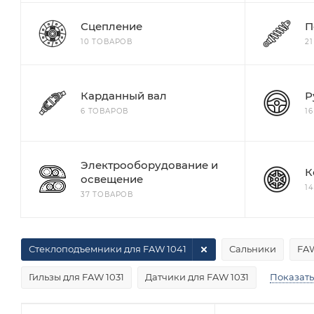
Сцепление
П
10 ТОВАРОВ
2
Карданный вал
Р
6 ТОВАРОВ
1
Электрооборудование и
К
освещение
1
37 ТОВАРОВ
Стеклоподъемники для FAW 1041
Сальники
FAW
Гильзы для FAW 1031
Датчики для FAW 1031
Показать