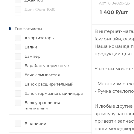
Джак 1061
Арт.: 6104020-Q3
Донг Фенг 1030
1 400
₽
/шт
Донг Фенг 1062
Фав 1031
Тип запчасти
В интернет-мага
Фав 1041
Амортизаторы
faw онлайн, офо
Наша команда пр
Фав 1047
Балки
продукции для г
Фав 1051
Бампер
Фав 1061
Барабаны тормозные
У нас вы можете 
Фав 1083
Бачок омывателя
- Механизм стек
Фав 3252
Бачок расширительный
- Ручка стеклопо
Фав 3312
Бачок тормозного цилиндра
Фав J6
Блок управления
И любые другие 
отопителем
Фав J7
артикулу запчас
Болты, гайки
привезти запчас
Фотон 1041
В наличии
Вакуумный усилитель
наши менеджеры
Фотон 1049А