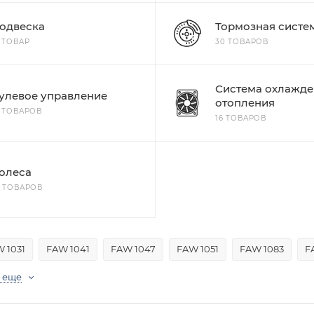
одвеска
Тормозная систе
1 ТОВАР
30 ТОВАРОВ
Система охлажде
улевое управление
отопления
6 ТОВАРОВ
16 ТОВАРОВ
олеса
4 ТОВАРОВ
 1031
FAW 1041
FAW 1047
FAW 1051
FAW 1083
F
 еще