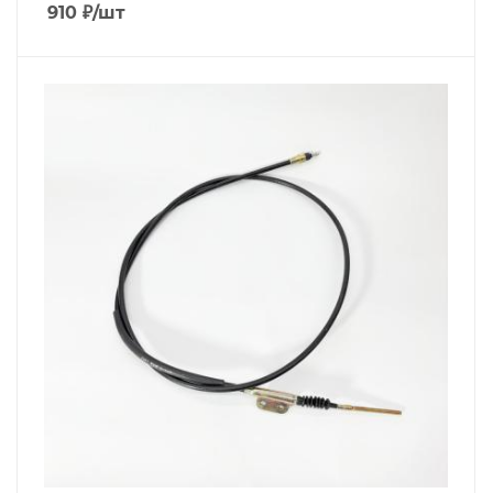
910
₽
/шт