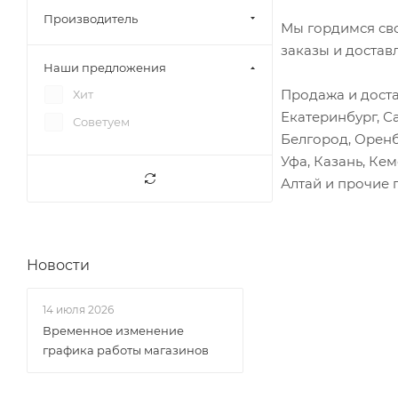
Вал вторичный
Фотон 1051
Производитель
Мы гордимся св
Вал карданный
Фотон 1061
заказы и достав
Вал коленчатый
Наши предложения
Фотон 1069
Вал рулевой
Продажа и доста
Хит
Фотон 1089
Екатеринбург, С
Венец маховика
Советуем
Юджин 1020
Белгород, Оренб
Вилка сцепления
Юджин 1041
Уфа, Казань, Ке
Винт регулировочный
Юджин 1080
Алтай и прочие 
коромысла
Вкладыши
Втулки
Новости
Выключатели
Гайки, фланцы
14 июля 2026
Гайки, шпильки
Временное изменение
графика работы магазинов
Гильзы
Глушитель