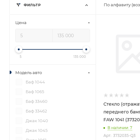
По алфавиту (во
ФИЛЬТР
Цена
5
135 000
Модель авто
Баф 1044
Баф 1065
Баф 33460
Стекло (отража
Баф 33462
переднего бам
FAW 1041 (37320
Джак 1040
В наличии
: 7
Джак 1045
Арт.: 3732035-Q3