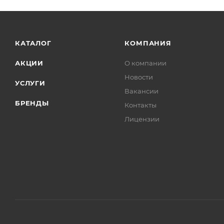
Датчики
Диски колесные
Диски сцепления
КАТАЛОГ
КОМПАНИЯ
Замки
АКЦИИ
О компании
Замок зажигания
Новости
УСЛУГИ
Зеркала
Вакансии
Клапаны
БРЕНДЫ
Контакты
Козырек солнцезащитный
Лицензии
Колодки
Колпачки маслосъемные
Кольца
Коромысло клапана
Крестовина
Крышка клапанная ГБЦ