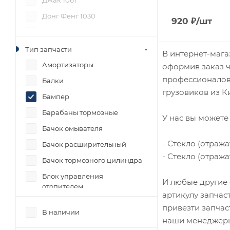
Джак 1061
Донг Фенг 1030
920
₽
/шт
Донг Фенг 1062
Фав 1031
Тип запчасти
В интернет-мага
Фав 1041
Амортизаторы
оформив заказ ч
профессионалов 
Фав 1047
Балки
грузовиков из Ки
Фав 1051
Бампер
Фав 1061
Барабаны тормозные
У нас вы можете 
Фав 1083
Бачок омывателя
- Стекло (отраж
Фав 3252
Бачок расширительный
- Стекло (отраж
Фав 3312
Бачок тормозного цилиндра
Фав J6
Блок управления
И любые другие 
отопителем
Фав J7
артикулу запчас
Болты, гайки
привезти запчас
Фотон 1041
В наличии
Вакуумный усилитель
наши менеджеры
Фотон 1049А