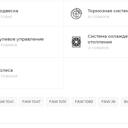
одвеска
Тормозная систе
1 ТОВАР
30 ТОВАРОВ
Система охлажде
улевое управление
отопления
6 ТОВАРОВ
16 ТОВАРОВ
олеса
4 ТОВАРОВ
AW 1041
FAW 1047
FAW 1051
FAW 1083
FAW J6
В