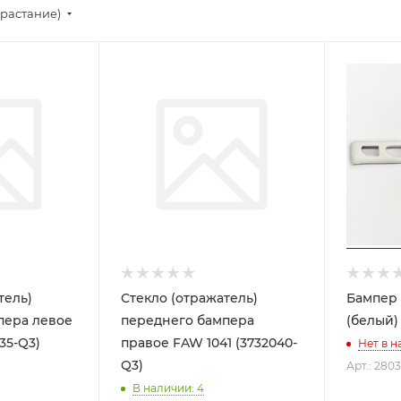
зрастание)
тель)
Стекло (отражатель)
Бампер 
пера левое
переднего бампера
(белый) 
35-Q3)
правое FAW 1041 (3732040-
Нет в н
Q3)
Арт.: 280
В наличии
: 4