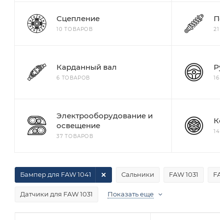
Сцепление
П
10 ТОВАРОВ
2
Карданный вал
Р
6 ТОВАРОВ
1
Электрооборудование и
К
освещение
1
37 ТОВАРОВ
Бампер для FAW 1041
Сальники
FAW 1031
F
Датчики для FAW 1031
Показать еще