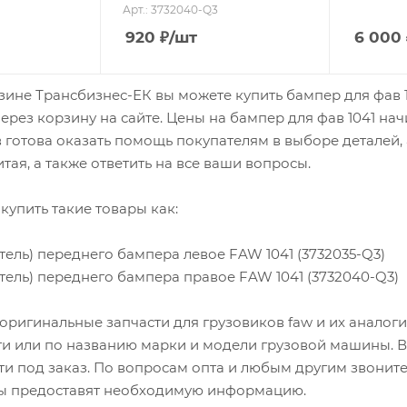
Арт.: 3732040-Q3
920
₽
/шт
6 000
зине Трансбизнес-ЕК вы можете купить бампер для фав 10
ерез корзину на сайте. Цены на бампер для фав 1041 на
готова оказать помощь покупателям в выборе деталей,
тая, а также ответить на все ваши вопросы.
купить такие товары как:
атель) переднего бампера левое FAW 1041 (3732035-Q3)
атель) переднего бампера правое FAW 1041 (3732040-Q3)
оригинальные запчасти для грузовиков faw и их аналог
ти или по названию марки и модели грузовой машины. В 
ти под заказ. По вопросам опта и любым другим звоните
 предоставят необходимую информацию.