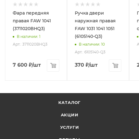
Фара передняя
Ручка двери
правая FAW 1041
наружная правая
(3711020BHQ3)
FAW 1031 1041 1051
(6105140-Q3)
В наличии
: 1
Арт.: 3711020BHQ3
А
В наличии
: 10
Арт.: 6105140-Q3
7 600
₽
/шт
370
₽
/шт
КАТАЛОГ
АКЦИИ
УСЛУГИ