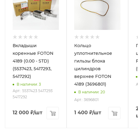
Вкладыши
Кольцо
коренные FOTON
уплотнительное
4189 (0.00 - STD)
гильзы блока
(5537423, 5417293,
цилиндров
5417292)
верхнее FOTON
4189 (3696801)
А
В наличии
: 3
Арт.: 5537423 5417293
В наличии
: 20
5417292
Арт.: 3696801
12 000
₽
/шт
1 400
₽
/шт