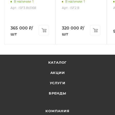
В наличии
: 1
В наличии
: 1
Арт.: ISF3.8s5168
Арт.: ISF2.8
А
365 000
₽
/
320 000
₽
/
шт
шт
КАТАЛОГ
АКЦИИ
УСЛУГИ
БРЕНДЫ
КОМПАНИЯ