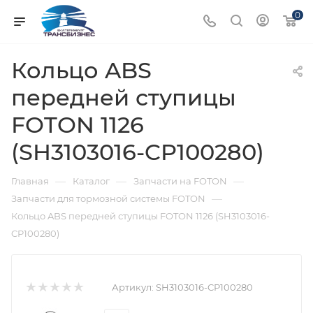
0
Кольцо ABS
передней ступицы
FOTON 1126
(SH3103016-CP100280)
—
—
—
Главная
Каталог
Запчасти на FOTON
—
Запчасти для тормозной системы FOTON
Кольцо ABS передней ступицы FOTON 1126 (SH3103016-
CP100280)
Артикул:
SH3103016-CP100280