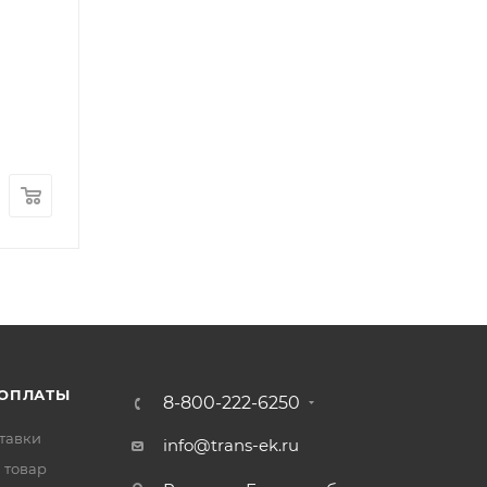
Камера тормозная задняя правая FOTON 1126 
Арт.: QT385D320-3530020
В наличии
: 2
8 300
₽
/шт
 ОПЛАТЫ
8-800-222-6250
тавки
info@trans-ek.ru
 товар