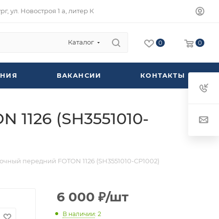
г, ул. Новостроя 1 а, литер К
Каталог
0
0
НИЯ
ВАКАНСИИ
КОНТАКТЫ
 1126 (SH3551010-
очный передний FOTON 1126 (SH3551010-CP1002)
6 000
₽
/шт
В наличии
: 2