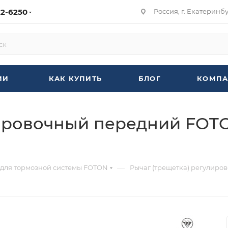
22-6250
Россия, г. Екатеринбур
ИИ
КАК КУПИТЬ
БЛОГ
КОМПА
ировочный передний FOTON
—
 для тормозной системы FOTON
Рычаг (трещетка) регулиров