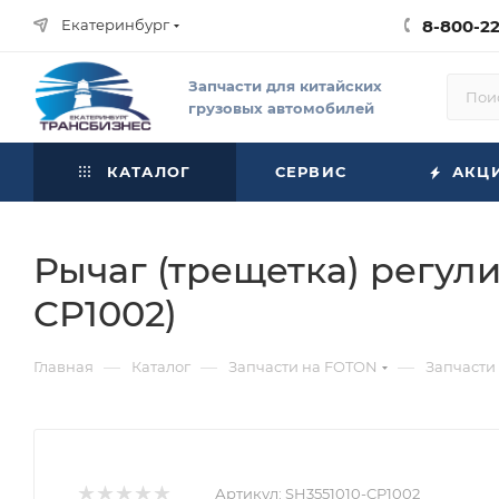
Екатеринбург
8-800-2
Запчасти для китайских
грузовых автомобилей
КАТАЛОГ
СЕРВИС
АКЦ
Рычаг (трещетка) регул
CP1002)
—
—
—
Главная
Каталог
Запчасти на FOTON
Запчасти
Артикул:
SH3551010-CP1002