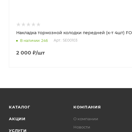
Накладка тормозной колодки передней (к-т 4шт) FOT
Арт.: SE00103
В наличии
: 246
2 000
₽
/шт
КАТАЛОГ
КОМПАНИЯ
АКЦИИ
О компании
Новости
УСЛУГИ