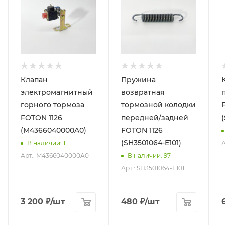
Клапан
Пружина
электромагнитный
возвратная
горного тормоза
тормозной колодки
FOTON 1126
передней/задней
(M4366040000A0)
FOTON 1126
(SH3501064-E101)
А
В наличии
: 1
Арт.: M4366040000A0
В наличии
: 97
Арт.: SH3501064-E101
3 200
₽
/шт
480
₽
/шт