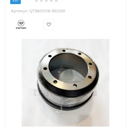
Хит
Артикул:
QT380D118-3502161