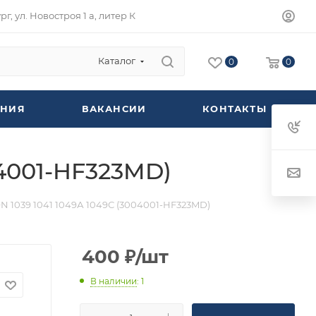
г, ул. Новостроя 1 а, литер К
Каталог
0
0
НИЯ
ВАКАНСИИ
КОНТАКТЫ
04001-HF323MD)
 1039 1041 1049А 1049С (3004001-HF323MD)
400
₽
/шт
В наличии
: 1