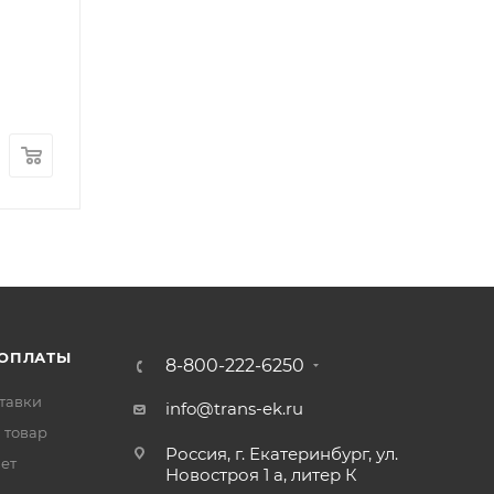
Шланг ГУР высокого давления FOTON 1049А №1
Арт.: 1105934000003
В наличии
: 2
930
₽
/шт
 ОПЛАТЫ
8-800-222-6250
тавки
info@trans-ek.ru
 товар
Россия, г. Екатеринбург, ул.
вет
Новостроя 1 а, литер К