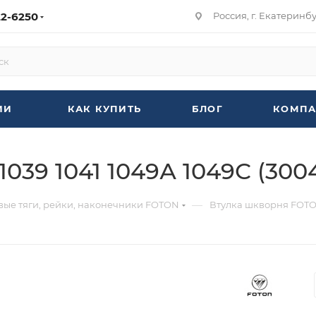
22-6250
Россия, г. Екатеринбур
ИИ
КАК КУПИТЬ
БЛОГ
КОМПА
039 1041 1049А 1049С (30
—
евые тяги, рейки, наконечники FOTON
Втулка шкворня FOTON