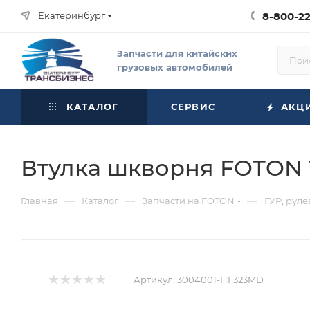
Екатеринбург
8-800-2
Запчасти для китайских
грузовых автомобилей
КАТАЛОГ
СЕРВИС
АКЦ
Втулка шкворня FOTON 1
—
—
—
Главная
Каталог
Запчасти на FOTON
ГУР, рул
Артикул:
3004001-HF323MD