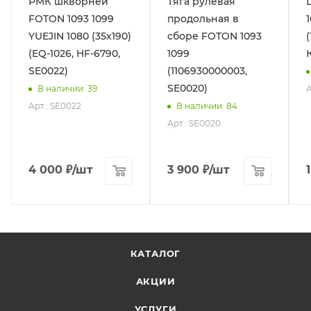
РМК шкворней
Тяга рулевая
FOTON 1093 1099
продольная в
YUEJIN 1080 (35х190)
сборе FOTON 1093
(EQ-1026, HF-6790,
1099
SE0022)
(1106930000003,
SE0020)
А
В наличии
: 39
Арт.: SE0022
В наличии
: 84
Арт.: SE0020
4 000
₽
/шт
3 900
₽
/шт
КАТАЛОГ
АКЦИИ
УСЛУГИ