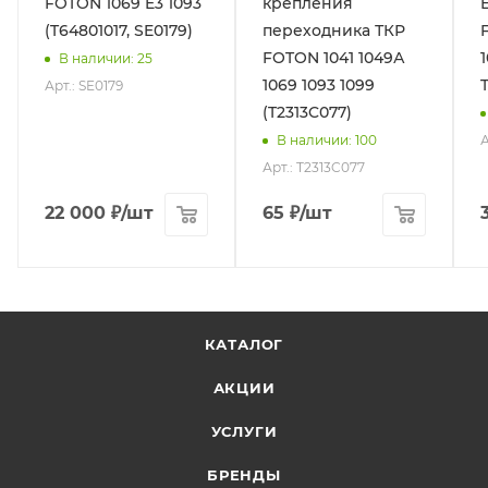
FOTON 1069 E3 1093
крепления
(T64801017, SE0179)
переходника ТКР
FOTON 1041 1049А
В наличии
: 25
1069 1093 1099
Арт.: SE0179
(T2313C077)
А
В наличии
: 100
Арт.: T2313C077
22 000
₽
/шт
65
₽
/шт
КАТАЛОГ
АКЦИИ
УСЛУГИ
БРЕНДЫ