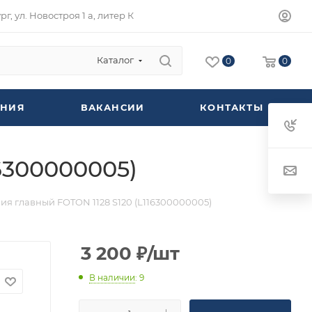
г, ул. Новостроя 1 а, литер К
Каталог
0
0
НИЯ
ВАКАНСИИ
КОНТАКТЫ
6300000005)
я главный FOTON 1128 S120 (L116300000005)
3 200
₽
/шт
В наличии
: 9