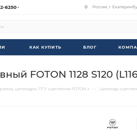
22-6250
Россия, г. Екатеринбур
ИИ
КАК КУПИТЬ
БЛОГ
КОМПА
ный FOTON 1128 S120 (L11
—
орзины, цилиндры, ПГУ сцепления FOTON
Цилиндр сцеплени