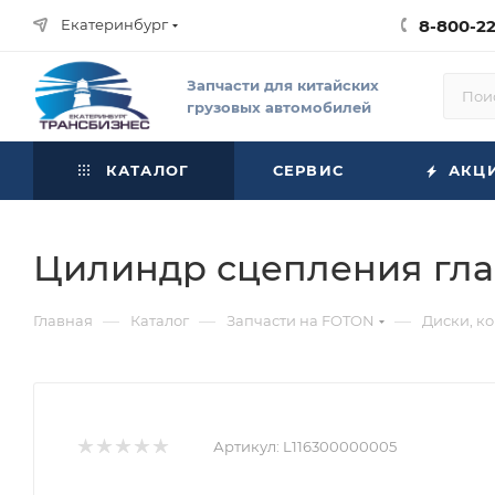
Екатеринбург
8-800-2
Запчасти для китайских
грузовых автомобилей
КАТАЛОГ
СЕРВИС
АКЦ
Цилиндр сцепления глав
—
—
—
Главная
Каталог
Запчасти на FOTON
Диски, к
Артикул:
L116300000005