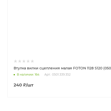
Втулка вилки сцепления малая FOTON 1128 S120 (0501.3
Арт.: 0501.339.352
В наличии
: 164
240
₽
/шт