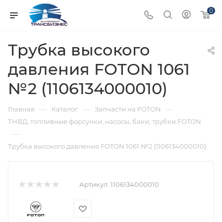
0
Трубка высокого
давления FOTON 1061
№2 (1106134000010)
—
—
—
Главная
Каталог
Запчасти на FOTON
ТНВД, топливные форсунки, насосы, баки, трубки FOTON
—
Трубка высокого давления FOTON 1061 №2 (1106134000010)
Артикул:
1106134000010