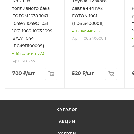
Крышка
Трубка низкого
топливного бака
давления №2
FOTON 1039 1041
FOTON 1061
1049А 1049С 1051
(1106134000011)
1061 1069 1093 1099
1
В наличии
: 5
BAW 1044
Арт.: 1106134000011
(1104911100009)
А
В наличии
: 572
Арт.: SE0256
700
₽
/шт
520
₽
/шт
КАТАЛОГ
АКЦИИ
УСЛУГИ