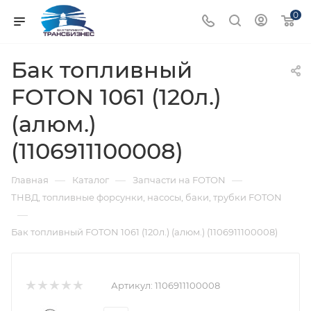
0
Бак топливный
FOTON 1061 (120л.)
(алюм.)
(1106911100008)
—
—
—
Главная
Каталог
Запчасти на FOTON
ТНВД, топливные форсунки, насосы, баки, трубки FOTON
—
Бак топливный FOTON 1061 (120л.) (алюм.) (1106911100008)
Артикул:
1106911100008