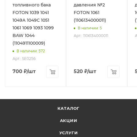
топливного бака
давления №2
FOTON 1039 1041
FOTON 1061
1049А 1049С 1051
(1106134000011)
1061 1069 1093 1099
В наличии
: 5
BAW 1044
Арт.: 1106134000011
А
(1104911100009)
В наличии
: 572
Арт.: SE0256
700
₽
/шт
520
₽
/шт
КАТАЛОГ
АКЦИИ
УСЛУГИ