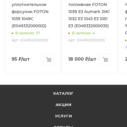
уплотнительное
топливная FOTON
форсунки FOTON
1039 Е3 Aumark JMC
1039 1049С
1032 Е3 1043 Е3 1051
(E049332000002)
Е3 (E049332000035)
В наличии
: 117
В наличии
: 4
Арт.: E049332000002
Арт.: E049332000035
А
95
₽
/шт
18 000
₽
/шт
КАТАЛОГ
АКЦИИ
УСЛУГИ