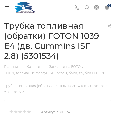
0
Трубка топливная
(обратки) FOTON 1039
Е4 (дв. Cummins ISF
2.8) (5301534)
—
—
—
Главная
Каталог
Запчасти на FOTON
ТНВД, топливные форсунки, насосы, баки, трубки FOTON
—
Трубка топливная (обратки) FOTON 1039 Е4 (дв. Cummins ISF
2.8) (5301534)
Артикул:
5301534