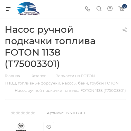
0
Насос ручной
подкачки топлива
FOTON 1138
(T75003301)
—
—
—
Главная
Каталог
Запчасти на FOTON
ТНВД, топливные форсунки, насосы, баки, трубки FOTON
—
Насос ручной подкачки топлива FOTON 1138 (T75003301)
Артикул:
T75003301