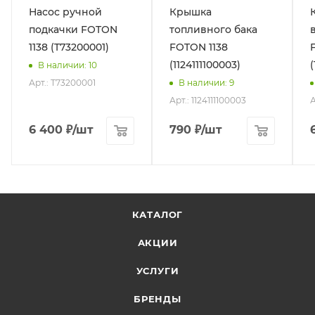
Насос ручной
Крышка
подкачки FOTON
топливного бака
1138 (T73200001)
FOTON 1138
(1124111100003)
В наличии
: 10
Арт.: T73200001
В наличии
: 9
Арт.: 1124111100003
А
6 400
₽
/шт
790
₽
/шт
КАТАЛОГ
АКЦИИ
УСЛУГИ
БРЕНДЫ