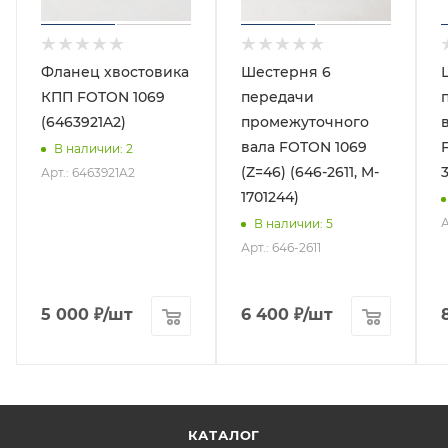
Фланец хвостовика
Шестерня 6
КПП FOTON 1069
передачи
(6463921A2)
промежуточного
вала FOTON 1069
В наличии
: 2
(Z=46) (646-2611, M-
3
Арт.: 6463921A2
1701244)
А
В наличии
: 5
Арт.: 646-2611
5 000
₽
/шт
6 400
₽
/шт
КАТАЛОГ