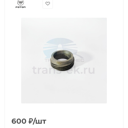
600
₽
/шт