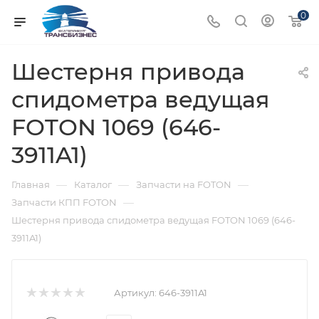
0
Шестерня привода
спидометра ведущая
FOTON 1069 (646-
3911A1)
—
—
—
Главная
Каталог
Запчасти на FOTON
—
Запчасти КПП FOTON
Шестерня привода спидометра ведущая FOTON 1069 (646-
3911A1)
Артикул:
646-3911A1