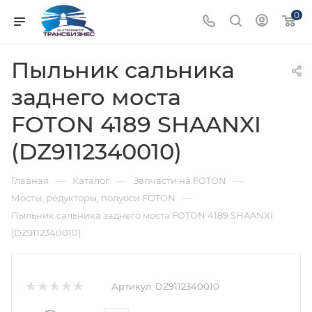
0
Пыльник сальника
заднего моста
FOTON 4189 SHAANXI
(DZ9112340010)
—
—
—
Главная
Каталог
Запчасти на FOTON
—
Мосты, редукторы, полуоси FOTON
Пыльник сальника заднего моста FOTON 4189 SHAANXI
(DZ9112340010)
Артикул:
DZ9112340010