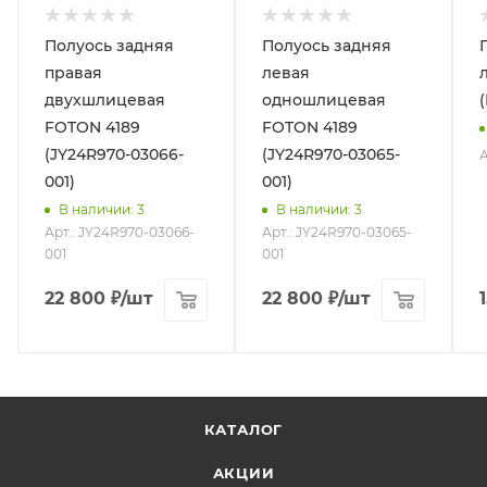
Полуось задняя
Полуось задняя
правая
левая
двухшлицевая
одношлицевая
FOTON 4189
FOTON 4189
(JY24R970-03066-
(JY24R970-03065-
А
001)
001)
В наличии
: 3
В наличии
: 3
Арт.: JY24R970-03066-
Арт.: JY24R970-03065-
001
001
22 800
₽
/шт
22 800
₽
/шт
КАТАЛОГ
АКЦИИ