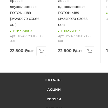
правая
левая
двухшлицевая
одношлицевая
FOTON 4189
FOTON 4189
(JY24R970-03066-
(JY24R970-03065-
А
001)
001)
В наличии
: 3
В наличии
: 3
Арт.: JY24R970-03066-
Арт.: JY24R970-03065-
001
001
22 800
₽
/шт
22 800
₽
/шт
КАТАЛОГ
АКЦИИ
УСЛУГИ