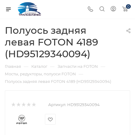
0
Полуось задняя
левая FOTON 4189
(HD95129340094)
—
—
—
Главная
Каталог
Запчасти на FOTON
—
Мосты, редукторы, полуоси FOTON
Полуось задняя левая FOTON 4189 (HD95129340094)
Артикул:
HD95129340094