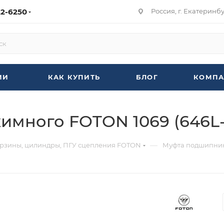
22-6250
Россия, г. Екатеринбур
ИИ
КАК КУПИТЬ
БЛОГ
КОМПА
много FOTON 1069 (646L-
—
орзины, цилиндры, ПГУ сцепления FOTON
Муфта подшипник