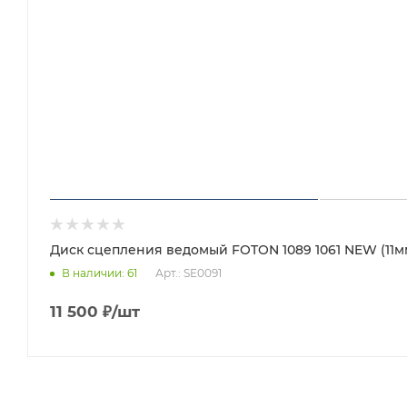
Диск сцепления ведомый FOTON 1089 1061 NEW (11м
Арт.: SE0091
В наличии
: 61
11 500
₽
/шт