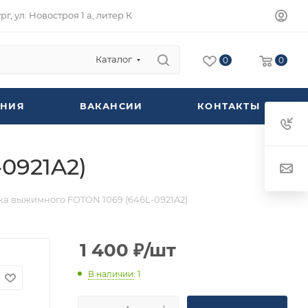
г, ул. Новостроя 1 а, литер К
Каталог
0
0
НИЯ
ВАКАНСИИ
КОНТАКТЫ
0921A2)
а выжимного FOTON 1069 (646L-0921A2)
1 400
₽
/шт
В наличии
: 1