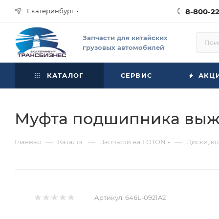
Екатеринбург
8-800-2
Запчасти для китайских
грузовых автомобилей
КАТАЛОГ
СЕРВИС
АКЦ
Муфта подшипника выжи
—
—
—
Главная
Каталог
Запчасти на FOTON
Диски, к
Артикул:
646L-0921A2