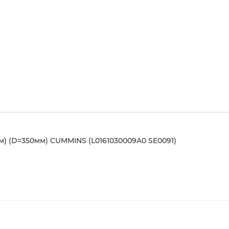
м) (D=350мм) CUMMINS (L0161030009A0 SE0091)